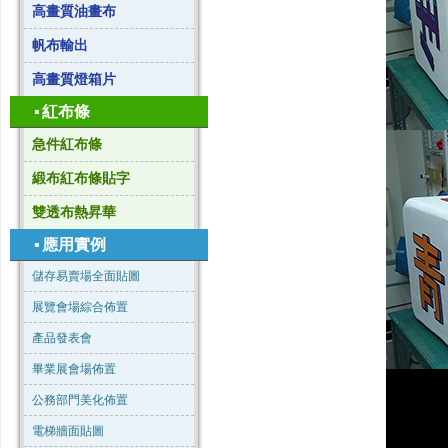
高畫質油畫布
帆布輸出
高畫質燈箱片
▪
紅布條
急件紅布條
緞布紅布條貼字
雙透布熱昇華
▪
應用實例
儲存易賣場全面貼圖
展覽會場綜合佈置
產品發表會
畢業展會場佈置
公務部門美化佈置
電梯牆面貼圖