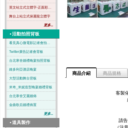
英文站立式立體字-正面彩色-B04
舞台上站立式保麗龍立體字
更多...
▪
活動拍照背板
看見真心微電影記者會拍照背板
Twitter廣告記者會背板
台北寒舍婚禮晚宴拍照背板
維多利亞酒店晚宴
商品介紹
商品規格
大型活動舞台背板
米奇_米妮造型晚宴婚禮背板
客製
台北寒舍艾麗婚佈
金曲歌后婚禮佈置
更多...
請告
▪
道具製作
（注意