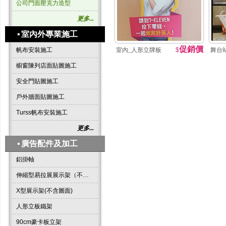
公司門面壓克力造型
更多...
▪
室內外專業施工
促銷價
帆布安裝施工
室內_人形立牌板
$
舞台
櫥窗陳列店面貼圖施工
安全門貼圖施工
戶外牆面貼圖施工
Turss帆布安裝施工
更多...
▪
廣告配件及加工
鋁掛軸
伸縮型易拉展展示架（不含圖面）
X型展示架(不含圖面)
人形立板鐵架
90cm豪卡板立架