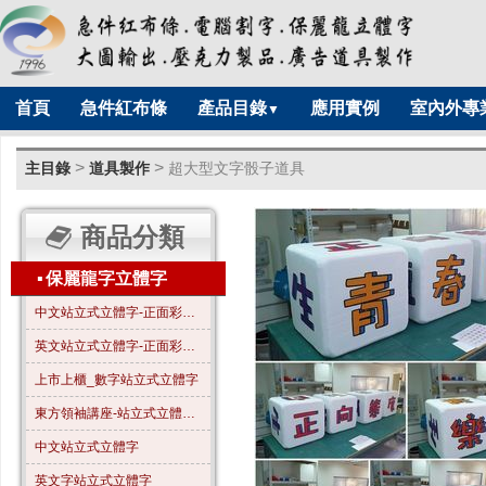
首頁
急件紅布條
產品目錄
應用實例
室內外專
▼
>
>
主目錄
道具製作
超大型文字骰子道具
商品分類
▪
保麗龍字立體字
中文站立式立體字-正面彩色-A01
英文站立式立體字-正面彩色-B01
上市上櫃_數字站立式立體字
東方領袖講座-站立式立體字_全字噴漆_霧金色
中文站立式立體字
英文字站立式立體字