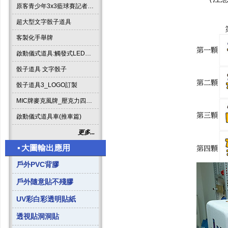
原客青少年3x3藍球賽記者會啟動道具
超大型文字骰子道具
客製化手舉牌
啟動儀式道具:觸發式LED發光燈條字板
骰子道具 文字骰子
骰子道具3_LOGO訂製
MIC牌麥克風牌_壓克力四方形
啟動儀式道具車(推車篇)
更多...
▪
大圖輸出應用
戶外PVC背膠
戶外隨意貼不殘膠
UV彩白彩透明貼紙
透視貼洞洞貼