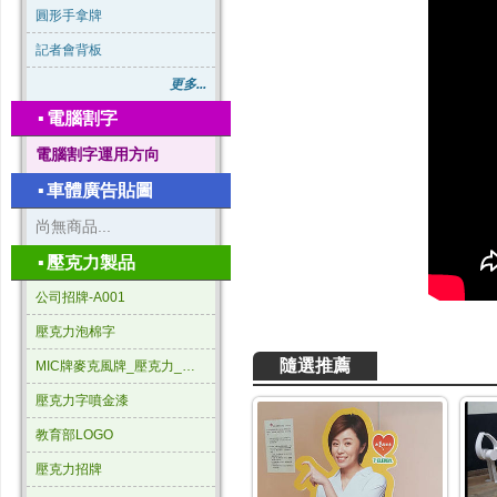
圓形手拿牌
記者會背板
更多...
▪
電腦割字
電腦割字運用方向
▪
車體廣告貼圖
尚無商品...
▪
壓克力製品
公司招牌-A001
壓克力泡棉字
隨選推薦
MIC牌麥克風牌_壓克力_三角形
壓克力字噴金漆
教育部LOGO
壓克力招牌