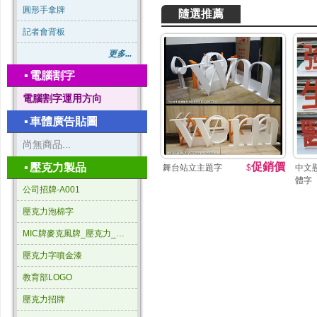
圓形手拿牌
隨選推薦
記者會背板
更多...
▪
電腦割字
電腦割字運用方向
▪
車體廣告貼圖
尚無商品...
促銷價
▪
壓克力製品
舞台站立主題字
$
中文
體字
公司招牌-A001
壓克力泡棉字
MIC牌麥克風牌_壓克力_三角形
壓克力字噴金漆
教育部LOGO
壓克力招牌